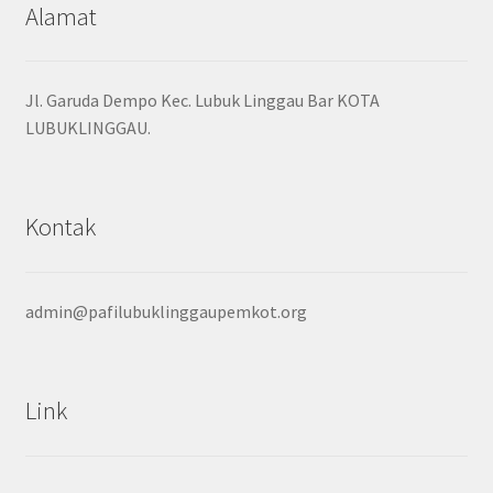
Alamat
Jl. Garuda Dempo Kec. Lubuk Linggau Bar KOTA
LUBUKLINGGAU.
Kontak
admin@pafilubuklinggaupemkot.org
Link