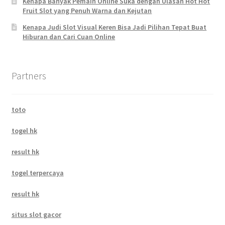
Kenapa Banyak Pemain Online Suka dengan Ulasan Hot Hot
Fruit Slot yang Penuh Warna dan Kejutan
Kenapa Judi Slot Visual Keren Bisa Jadi Pilihan Tepat Buat
Hiburan dan Cari Cuan Online
Partners
toto
togel hk
result hk
togel terpercaya
result hk
situs slot gacor