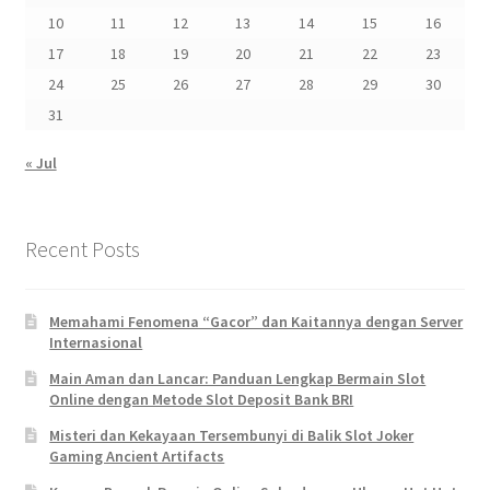
10
11
12
13
14
15
16
17
18
19
20
21
22
23
24
25
26
27
28
29
30
31
« Jul
Recent Posts
Memahami Fenomena “Gacor” dan Kaitannya dengan Server
Internasional
Main Aman dan Lancar: Panduan Lengkap Bermain Slot
Online dengan Metode Slot Deposit Bank BRI
Misteri dan Kekayaan Tersembunyi di Balik Slot Joker
Gaming Ancient Artifacts