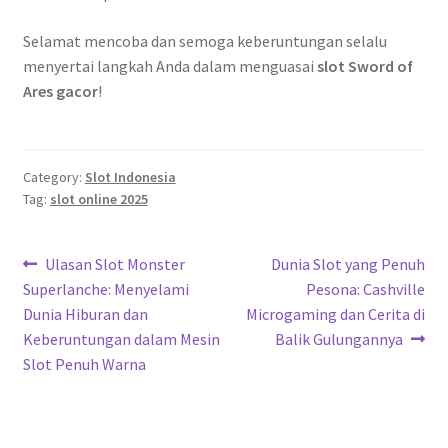
Selamat mencoba dan semoga keberuntungan selalu
menyertai langkah Anda dalam menguasai
slot Sword of
Ares gacor
!
Category:
Slot Indonesia
Tag:
slot online 2025
Post
Previous
Next
Ulasan Slot Monster
Dunia Slot yang Penuh
post:
post:
Superlanche: Menyelami
Pesona: Cashville
navigation
Dunia Hiburan dan
Microgaming dan Cerita di
Keberuntungan dalam Mesin
Balik Gulungannya
Slot Penuh Warna