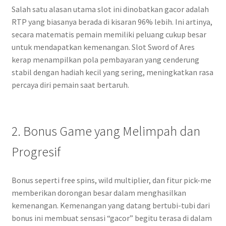
Salah satu alasan utama slot ini dinobatkan gacor adalah
RTP yang biasanya berada di kisaran 96% lebih. Ini artinya,
secara matematis pemain memiliki peluang cukup besar
untuk mendapatkan kemenangan. Slot Sword of Ares
kerap menampilkan pola pembayaran yang cenderung
stabil dengan hadiah kecil yang sering, meningkatkan rasa
percaya diri pemain saat bertaruh.
2. Bonus Game yang Melimpah dan
Progresif
Bonus seperti free spins, wild multiplier, dan fitur pick-me
memberikan dorongan besar dalam menghasilkan
kemenangan. Kemenangan yang datang bertubi-tubi dari
bonus ini membuat sensasi “gacor” begitu terasa di dalam