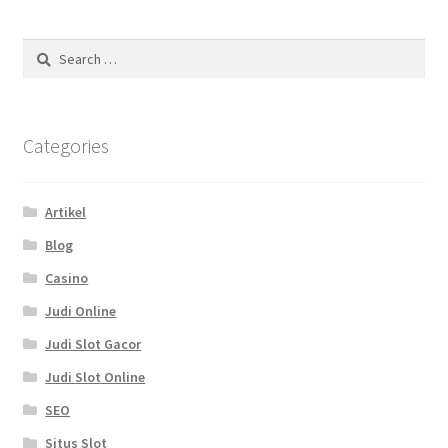
Search
for:
Categories
Artikel
Blog
Casino
Judi Online
Judi Slot Gacor
Judi Slot Online
SEO
Situs Slot