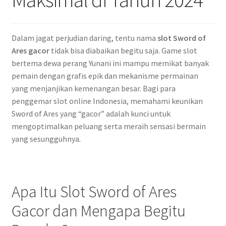
Dalam jagat perjudian daring, tentu nama
slot Sword of
Ares gacor
tidak bisa diabaikan begitu saja. Game slot
bertema dewa perang Yunani ini mampu memikat banyak
pemain dengan grafis epik dan mekanisme permainan
yang menjanjikan kemenangan besar. Bagi para
penggemar slot online Indonesia, memahami keunikan
Sword of Ares yang “gacor” adalah kunci untuk
mengoptimalkan peluang serta meraih sensasi bermain
yang sesungguhnya.
Apa Itu Slot Sword of Ares
Gacor dan Mengapa Begitu