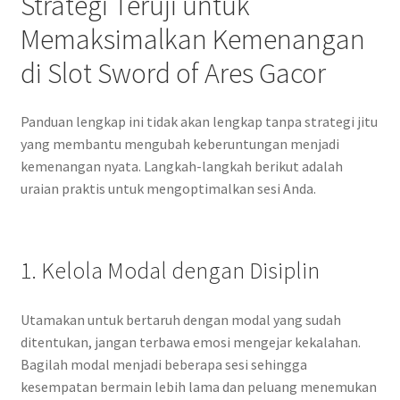
Strategi Teruji untuk
Memaksimalkan Kemenangan
di Slot Sword of Ares Gacor
Panduan lengkap ini tidak akan lengkap tanpa strategi jitu
yang membantu mengubah keberuntungan menjadi
kemenangan nyata. Langkah-langkah berikut adalah
uraian praktis untuk mengoptimalkan sesi Anda.
1. Kelola Modal dengan Disiplin
Utamakan untuk bertaruh dengan modal yang sudah
ditentukan, jangan terbawa emosi mengejar kekalahan.
Bagilah modal menjadi beberapa sesi sehingga
kesempatan bermain lebih lama dan peluang menemukan