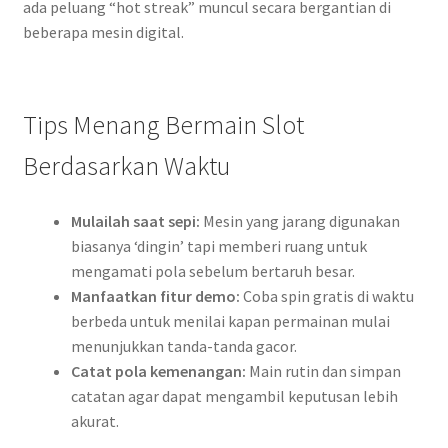
ada peluang “hot streak” muncul secara bergantian di
beberapa mesin digital.
Tips Menang Bermain Slot
Berdasarkan Waktu
Mulailah saat sepi:
Mesin yang jarang digunakan
biasanya ‘dingin’ tapi memberi ruang untuk
mengamati pola sebelum bertaruh besar.
Manfaatkan fitur demo:
Coba spin gratis di waktu
berbeda untuk menilai kapan permainan mulai
menunjukkan tanda-tanda gacor.
Catat pola kemenangan:
Main rutin dan simpan
catatan agar dapat mengambil keputusan lebih
akurat.