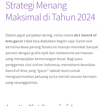
Strategi Menang
Maksimal di Tahun 2024
Dalam jagat perjudian daring, tentu nama
slot Sword of
Ares gacor
tidak bisa diabaikan begitu saja. Game slot
bertema dewa perang Yunani ini mampu memikat banyak
pemain dengan grafis epik dan mekanisme permainan
yang menjanjikan kemenangan besar. Bagi para
penggemar slot online Indonesia, memahami keunikan
Sword of Ares yang “gacor” adalah kunci untuk
mengoptimalkan peluang serta meraih sensasi bermain
yang sesungguhnya.