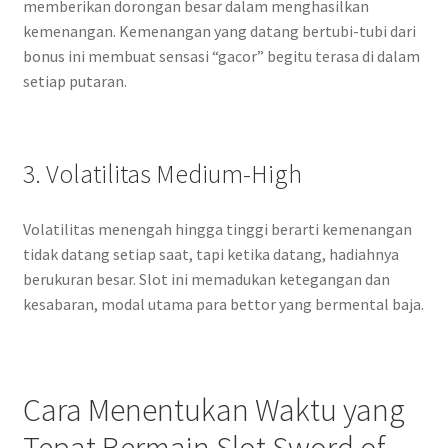
memberikan dorongan besar dalam menghasilkan
kemenangan. Kemenangan yang datang bertubi-tubi dari
bonus ini membuat sensasi “gacor” begitu terasa di dalam
setiap putaran.
3. Volatilitas Medium-High
Volatilitas menengah hingga tinggi berarti kemenangan
tidak datang setiap saat, tapi ketika datang, hadiahnya
berukuran besar. Slot ini memadukan ketegangan dan
kesabaran, modal utama para bettor yang bermental baja.
Cara Menentukan Waktu yang
Tepat Bermain Slot Sword of