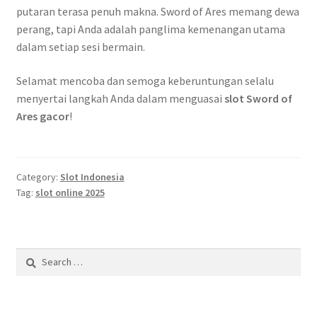
putaran terasa penuh makna. Sword of Ares memang dewa
perang, tapi Anda adalah panglima kemenangan utama
dalam setiap sesi bermain.
Selamat mencoba dan semoga keberuntungan selalu
menyertai langkah Anda dalam menguasai
slot Sword of
Ares gacor
!
Category:
Slot Indonesia
Tag:
slot online 2025
Search
for: