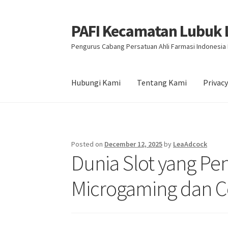
PAFI Kecamatan Lubuk 
Skip
Skip
to
to
Pengurus Cabang Persatuan Ahli Farmasi Indonesia
navigation
content
Hubungi Kami
Tentang Kami
Privacy
Home
Hubungi Kami
Privacy Policy
Tentang K
Posted on
December 12, 2025
by
LeaAdcock
Dunia Slot yang Pe
Microgaming dan Ce