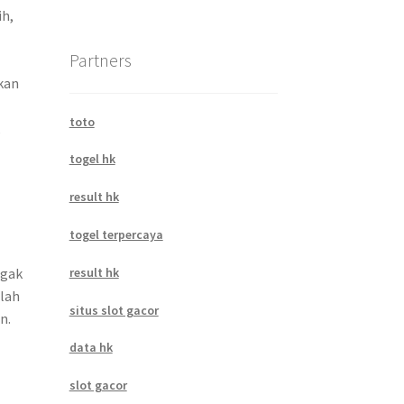
ih,
Partners
akan
toto
,
togel hk
result hk
togel terpercaya
ggak
result hk
alah
situs slot gacor
n.
data hk
slot gacor