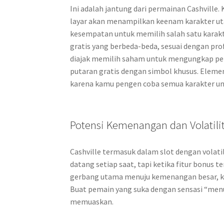
Ini adalah jantung dari permainan Cashville
layar akan menampilkan keenam karakter uta
kesempatan untuk memilih salah satu karak
gratis yang berbeda-beda, sesuai dengan prof
diajak memilih saham untuk mengungkap pe
putaran gratis dengan simbol khusus. Eleme
karena kamu pengen coba semua karakter un
Potensi Kemenangan dan Volatili
Cashville termasuk dalam slot dengan volat
datang setiap saat, tapi ketika fitur bonus t
gerbang utama menuju kemenangan besar, kar
Buat pemain yang suka dengan sensasi “menu
memuaskan.