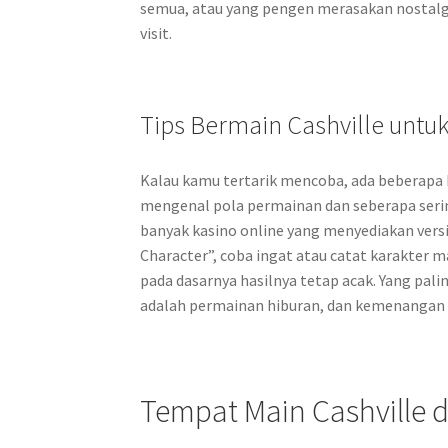
semua, atau yang pengen merasakan nostalgia
visit.
Tips Bermain Cashville untu
Kalau kamu tertarik mencoba, ada beberapa h
mengenal pola permainan dan seberapa serin
banyak kasino online yang menyediakan versi 
Character”, coba ingat atau catat karakte
pada dasarnya hasilnya tetap acak. Yang pali
adalah permainan hiburan, dan kemenangan 
Tempat Main Cashville d