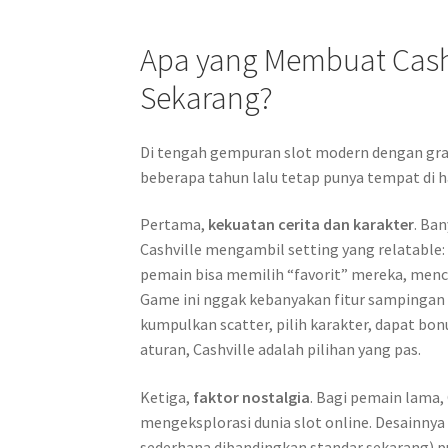
Apa yang Membuat Cashv
Sekarang?
Di tengah gempuran slot modern dengan grafi
beberapa tahun lalu tetap punya tempat di h
Pertama,
kekuatan cerita dan karakter
. Ba
Cashville mengambil setting yang relatabl
pemain bisa memilih “favorit” mereka, menc
Game ini nggak kebanyakan fitur sampingan 
kumpulkan scatter, pilih karakter, dapat bo
aturan, Cashville adalah pilihan yang pas.
Ketiga,
faktor nostalgia
. Bagi pemain lama
mengeksplorasi dunia slot online. Desainnya
sederhana dibandingkan standar sekarang) pu