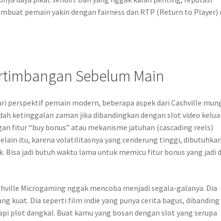
mbuat pemain yakin dengan fairness dan RTP (Return to Player) 
 Pertimbangan Sebelum Main
ari perspektif pemain modern, beberapa aspek dari Cashville mun
udah ketinggalan zaman jika dibandingkan dengan slot video kelua
an fitur “buy bonus” atau mekanisme jatuhan (cascading reels)
lain itu, karena volatilitasnya yang cenderung tinggi, dibutuhka
 Bisa jadi butuh waktu lama untuk memicu fitur bonus yang jadi 
ashville Microgaming nggak mencoba menjadi segala-galanya. Dia
ng kuat. Dia seperti film indie yang punya cerita bagus, dibanding
api plot dangkal. Buat kamu yang bosan dengan slot yang serupa