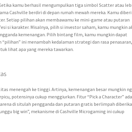
. Ketika kamu berhasil mengumpulkan tiga simbol Scatter atau leb
ma Cashville berdiri di depan rumah mewah mereka. Kamu diberi
ter. Setiap pilihan akan membawamu ke mini-game atau putaran
esi si karakter. Misalnya, pilih si investor saham, kamu mungkin 
ngganda kemenangan. Pilih bintang film, kamu mungkin dapat
n “pilihan” ini menambah kedalaman strategi dan rasa penasaran
tuk lihat apa yang mereka tawarkan.
tas
ilitas menengah ke tinggi. Artinya, kemenangan besar mungkin n
erpicu, potensinya cukup menggiurkan. Fitur “Pick a Character” ad
ena di situlah pengganda dan putaran gratis berlimpah diberika
nggu big win”, mekanisme di Cashville Microgaming ini cukup