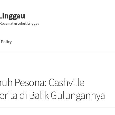
Linggau
 Kecamatan Lubuk Linggau
 Policy
ami
nuh Pesona: Cashville
rita di Balik Gulungannya