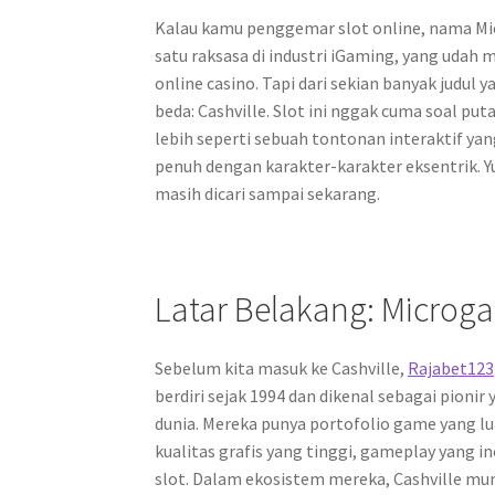
Kalau kamu penggemar slot online, nama Micr
satu raksasa di industri iGaming, yang udah
online casino. Tapi dari sekian banyak judul 
beda: Cashville. Slot ini nggak cuma soal pu
lebih seperti sebuah tontonan interaktif y
penuh dengan karakter-karakter eksentrik. Yuk
masih dicari sampai sekarang.
Latar Belakang: Microga
Sebelum kita masuk ke Cashville,
Rajabet123
berdiri sejak 1994 dan dikenal sebagai pion
dunia. Mereka punya portofolio game yang lua
kualitas grafis yang tinggi, gameplay yang in
slot. Dalam ekosistem mereka, Cashville mun