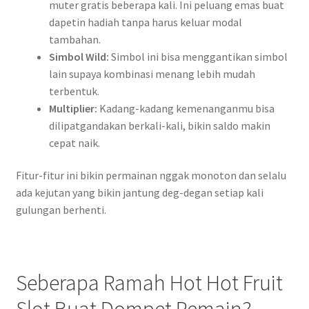
muter gratis beberapa kali. Ini peluang emas buat
dapetin hadiah tanpa harus keluar modal
tambahan.
Simbol Wild:
Simbol ini bisa menggantikan simbol
lain supaya kombinasi menang lebih mudah
terbentuk.
Multiplier:
Kadang-kadang kemenanganmu bisa
dilipatgandakan berkali-kali, bikin saldo makin
cepat naik.
Fitur-fitur ini bikin permainan nggak monoton dan selalu
ada kejutan yang bikin jantung deg-degan setiap kali
gulungan berhenti.
Seberapa Ramah Hot Hot Fruit
Slot Buat Dompet Pemain?