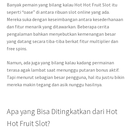
Banyak pemain yang bilang kalau Hot Hot Fruit Slot itu
seperti “oase” di antara ribuan slot online yang ada.
Mereka suka dengan keseimbangan antara kesederhanaan
dan fitur menarik yang ditawarkan. Beberapa cerita
pengalaman bahkan menyebutkan kemenangan besar
yang datang secara tiba-tiba berkat fitur multiplier dan
free spins.
Namun, ada juga yang bilang kalau kadang permainan
terasa agak lambat saat menunggu putaran bonus aktif.
Tapi menurut sebagian besar pengguna, hal itu justru bikin
mereka makin tegang dan asik nunggu hasilnya.
Apa yang Bisa Ditingkatkan dari Hot
Hot Fruit Slot?