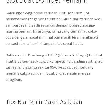
Kalau ngomongin soal taruhan, Hot Hot Fruit Slot
menawarkan range yang fleksibel. Mulai dari taruhan kecil
sampai besar bisa disesuaikan dengan budget masing-
masing pemain. Ini artinya, kamu yang cuma mau coba-
coba dengan modal minimal pun masih bisa menikmati
sensasi permainan ini tanpa takut cepat habis.
Balik modal? Bisa banget! RTP (Return to Player) Hot Hot
Fruit Slot termasuk cukup kompetitif dibanding slot lain di
luar sana, biasanya sekitar 95% ke atas. Jadi, peluang
menang cukup adil dan nggak bikin pemain merasa
dirugikan.
Tips Biar Main Makin Asik dan