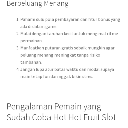
Berpeluang Menang
Pahami dulu pola pembayaran dan fitur bonus yang
ada di dalam game.
Mulai dengan taruhan kecil untuk mengenal ritme
permainan.
Manfaatkan putaran gratis sebaik mungkin agar
peluang menang meningkat tanpa risiko
tambahan.
Jangan lupa atur batas waktu dan modal supaya
main tetap fun dan nggak bikin stres.
Pengalaman Pemain yang
Sudah Coba Hot Hot Fruit Slot