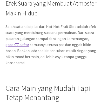
Efek Suara yang Membuat Atmosfer
Makin Hidup
Salah satu nilai plus dari Hot Hot Fruit Slot adalah efek
suara yang mendukung suasana permainan. Dari suara
putaran gulungan sampai dentingan kemenangan,
gacor77 daftar
semuanya terasa pas dan nggak bikin
bosan. Bahkan, ada sedikit sentuhan musik ringan yang
bikin mood bermain jadi lebih asyik tanpa ganggu
konsentrasi.
Cara Main yang Mudah Tapi
Tetap Menantang