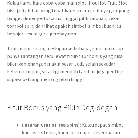
Kalau kamu baru coba-coba main slot, Hot Hot Fruit Slot
bisa jadi pilihan yang tepat karena cara mainnya gampang
banget dimengerti. Kamu tinggal pilih taruhan, tekan
tombol spin, dan lihat apakah simbol-simbol buah itu
berjajar sesuai garis pembayaran.
Tapi jangan salah, meskipun sederhana, game ini tetap
punya tantangan seru lewat fitur-fitur bonus yang bisa
bikin kemenangan makin besar. Jadi, selain sekadar
keberuntungan, strategi memilih taruhan juga penting
supaya peluang menang lebih tinggi.
Fitur Bonus yang Bikin Deg-degan
Putaran Gratis (Free Spins):
Kalau dapat simbol
khusus tertentu, kamu bisa dapet kesempatan