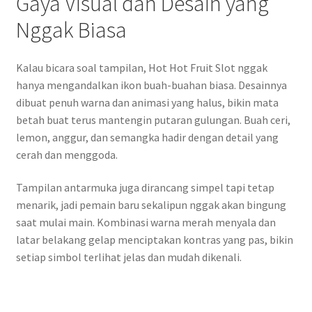
Gaya Visual dan Desain yang
Nggak Biasa
Kalau bicara soal tampilan, Hot Hot Fruit Slot nggak
hanya mengandalkan ikon buah-buahan biasa. Desainnya
dibuat penuh warna dan animasi yang halus, bikin mata
betah buat terus mantengin putaran gulungan. Buah ceri,
lemon, anggur, dan semangka hadir dengan detail yang
cerah dan menggoda.
Tampilan antarmuka juga dirancang simpel tapi tetap
menarik, jadi pemain baru sekalipun nggak akan bingung
saat mulai main. Kombinasi warna merah menyala dan
latar belakang gelap menciptakan kontras yang pas, bikin
setiap simbol terlihat jelas dan mudah dikenali.