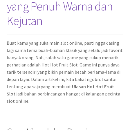
yang Penuh Warna dan
Kejutan
Buat kamu yang suka main slot online, pasti nggak asing
lagi sama tema buah-buahan klasik yang selalu jadi favorit
banyak orang. Nah, salah satu game yang cukup menarik
perhatian adalah Hot Hot Fruit Slot. Game ini punya daya
tarik tersendiri yang bikin pemain betah berlama-lama di
depan layar. Dalam artikel ini, kita bakal ngobrol santai
tentang apa saja yang membuat
Ulasan Hot Hot Fruit
Slot
jadi bahan perbincangan hangat di kalangan pecinta
slot online.