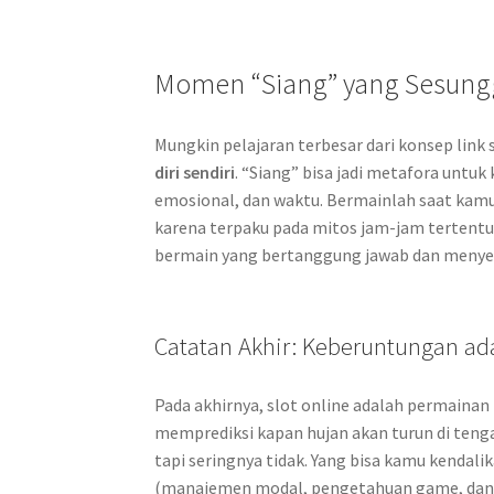
Momen “Siang” yang Sesun
Mungkin pelajaran terbesar dari konsep link
diri sendiri
. “Siang” bisa jadi metafora untuk
emosional, dan waktu. Bermainlah saat kamu
karena terpaku pada mitos jam-jam tertentu
bermain yang bertanggung jawab dan menyen
Catatan Akhir: Keberuntungan ad
Pada akhirnya, slot online adalah permainan 
memprediksi kapan hujan akan turun di ten
tapi seringnya tidak. Yang bisa kamu kenda
(manajemen modal, pengetahuan game, dan b