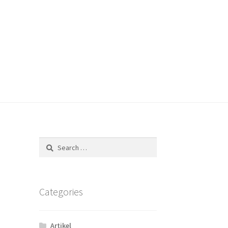
Search
for:
Categories
Artikel