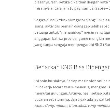
biasanya. Nah, ketika dikaitkan dengan kata 
misalnya antara jam 10 pagi sampai 3 sore—d
Logika di balik “link slot gacor siang” ini bi
siang, aktivitas pemain dianggap lebih sepi 
peluang untuk “menangkap” mesin yang lagi da
anggapan bahwa provider game mungkin mel
yang tanpa sengaja mempengaruhi RNG (Ra
Benarkah RNG Bisa Dipengar
Ini poin krusialnya. Setiap mesin slot onlin
ini bekerja secara terus-menerus, menghasil
memutar gulungan. Artinya, hasil setiap put
putaran sebelumnya, dan tidak ada jadwal tet
waktu siang, malam, atau subuh yang membua