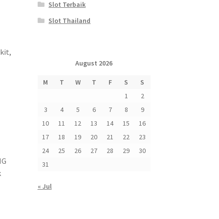
Slot Terbaik
Slot Thailand
kit,
August 2026
M
T
W
T
F
S
S
1
2
3
4
5
6
7
8
9
10
11
12
13
14
15
16
17
18
19
20
21
22
23
24
25
26
27
28
29
30
NG
31
k
« Jul