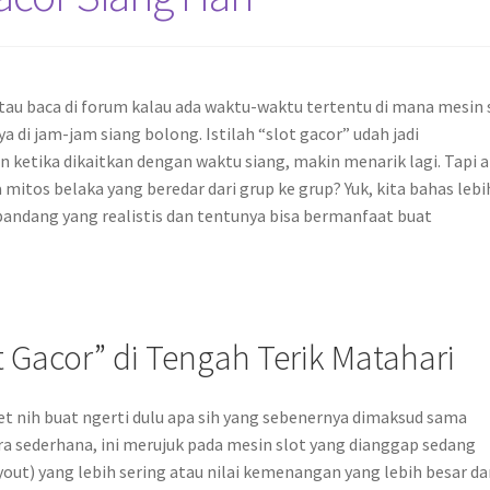
atau baca di forum kalau ada waktu-waktu tertentu di mana mesin 
ya di jam-jam siang bolong. Istilah “slot gacor” udah jadi
 ketika dikaitkan dengan waktu siang, makin menarik lagi. Tapi 
a mitos belaka yang beredar dari grup ke grup? Yuk, kita bahas lebi
pandang yang realistis dan tentunya bisa bermanfaat buat
Gacor” di Tengah Terik Matahari
get nih buat ngerti dulu apa sih yang sebenernya dimaksud sama
a sederhana, ini merujuk pada mesin slot yang dianggap sedang
t) yang lebih sering atau nilai kemenangan yang lebih besar da