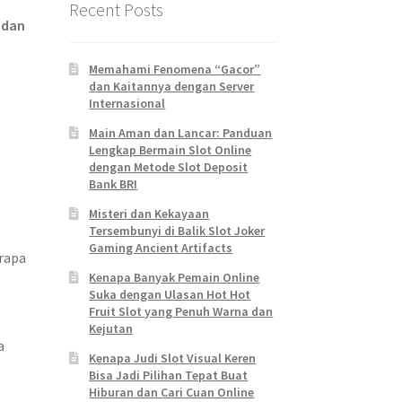
Recent Posts
 dan
Memahami Fenomena “Gacor”
a
dan Kaitannya dengan Server
Internasional
Main Aman dan Lancar: Panduan
Lengkap Bermain Slot Online
dengan Metode Slot Deposit
Bank BRI
Misteri dan Kekayaan
Tersembunyi di Balik Slot Joker
Gaming Ancient Artifacts
erapa
Kenapa Banyak Pemain Online
Suka dengan Ulasan Hot Hot
Fruit Slot yang Penuh Warna dan
Kejutan
a
Kenapa Judi Slot Visual Keren
Bisa Jadi Pilihan Tepat Buat
Hiburan dan Cari Cuan Online