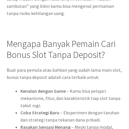
sambutan” yang bikin kamu bisa mengenal permainan
tanpa risiko kehilangan uang.
Mengapa Banyak Pemain Cari
Bonus Slot Tanpa Deposit?
Buat para pemula atau bahkan yang sudah lama main slot,
bonus tanpa deposit adalah cara terbaik untuk:
Kenalan dengan Game
– Kamu bisa pelajari
mekanisme, fitur, dan karakteristik tiap slot tanpa
takut rugi.
Coba Strategi Baru
– Eksperimen dengan taruhan
dan strategi tanpa tekanan dana pribadi.
Rasakan Sensasi Menang
– Meski tanpa modal,