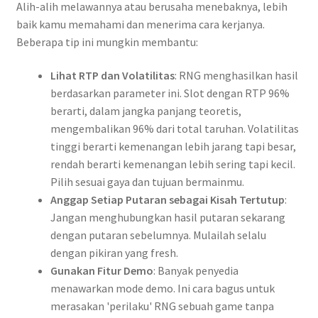
Alih-alih melawannya atau berusaha menebaknya, lebih
baik kamu memahami dan menerima cara kerjanya.
Beberapa tip ini mungkin membantu:
Lihat RTP dan Volatilitas
: RNG menghasilkan hasil
berdasarkan parameter ini. Slot dengan RTP 96%
berarti, dalam jangka panjang teoretis,
mengembalikan 96% dari total taruhan. Volatilitas
tinggi berarti kemenangan lebih jarang tapi besar,
rendah berarti kemenangan lebih sering tapi kecil.
Pilih sesuai gaya dan tujuan bermainmu.
Anggap Setiap Putaran sebagai Kisah Tertutup
:
Jangan menghubungkan hasil putaran sekarang
dengan putaran sebelumnya. Mulailah selalu
dengan pikiran yang fresh.
Gunakan Fitur Demo
: Banyak penyedia
menawarkan mode demo. Ini cara bagus untuk
merasakan 'perilaku' RNG sebuah game tanpa