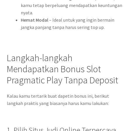
kamu tetap berpeluang mendapatkan keuntungan
nyata.
Hemat Modal
– Ideal untuk yang ingin bermain
jangka panjang tanpa harus sering top up.
Langkah-langkah
Mendapatkan Bonus Slot
Pragmatic Play Tanpa Deposit
Kalau kamu tertarik buat dapetin bonus ini, berikut
langkah praktis yang biasanya harus kamu lakukan:
1. Pilih Situs Judi Online Terpercaya