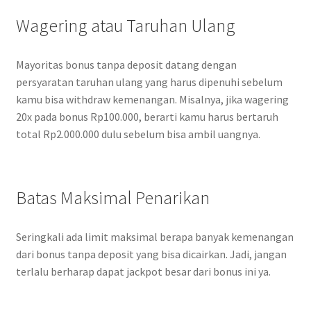
Wagering atau Taruhan Ulang
Mayoritas bonus tanpa deposit datang dengan
persyaratan taruhan ulang yang harus dipenuhi sebelum
kamu bisa withdraw kemenangan. Misalnya, jika wagering
20x pada bonus Rp100.000, berarti kamu harus bertaruh
total Rp2.000.000 dulu sebelum bisa ambil uangnya.
Batas Maksimal Penarikan
Seringkali ada limit maksimal berapa banyak kemenangan
dari bonus tanpa deposit yang bisa dicairkan. Jadi, jangan
terlalu berharap dapat jackpot besar dari bonus ini ya.