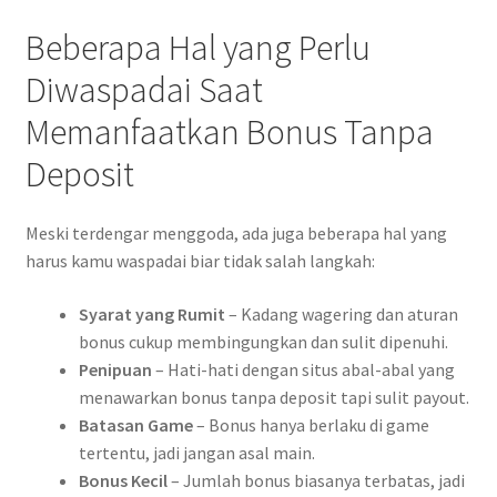
Beberapa Hal yang Perlu
Diwaspadai Saat
Memanfaatkan Bonus Tanpa
Deposit
Meski terdengar menggoda, ada juga beberapa hal yang
harus kamu waspadai biar tidak salah langkah:
Syarat yang Rumit
– Kadang wagering dan aturan
bonus cukup membingungkan dan sulit dipenuhi.
Penipuan
– Hati-hati dengan situs abal-abal yang
menawarkan bonus tanpa deposit tapi sulit payout.
Batasan Game
– Bonus hanya berlaku di game
tertentu, jadi jangan asal main.
Bonus Kecil
– Jumlah bonus biasanya terbatas, jadi