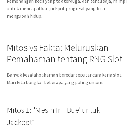
kemenangan kecil yang tak terduga, dan tentu saja, mimpi
untuk mendapatkan jackpot progresif yang bisa
mengubah hidup.
Mitos vs Fakta: Meluruskan
Pemahaman tentang RNG Slot
Banyak kesalahpahaman beredar seputar cara kerja slot.
Mari kita bongkar beberapa yang paling umum.
Mitos 1: "Mesin Ini 'Due' untuk
Jackpot"