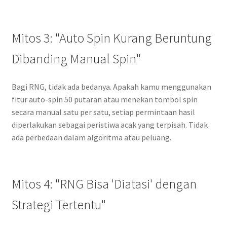
Mitos 3: "Auto Spin Kurang Beruntung
Dibanding Manual Spin"
Bagi RNG, tidak ada bedanya. Apakah kamu menggunakan
fitur auto-spin 50 putaran atau menekan tombol spin
secara manual satu per satu, setiap permintaan hasil
diperlakukan sebagai peristiwa acak yang terpisah. Tidak
ada perbedaan dalam algoritma atau peluang.
Mitos 4: "RNG Bisa 'Diatasi' dengan
Strategi Tertentu"