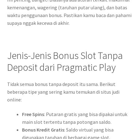
kemenangan, wagering (taruhan putar ulang), dan batas
waktu penggunaan bonus. Pastikan kamu baca dan pahami
supaya nggak kecewa di akhir.
Jenis-Jenis Bonus Slot Tanpa
Deposit dari Pragmatic Play
Tidak semua bonus tanpa deposit itu sama. Berikut
beberapa tipe yang sering kamu temukan di situs judi
online:
Free Spins
: Putaran gratis yang bisa dipakai untuk
main slot tertentu tanpa potongan saldo.
Bonus Kredit Gratis
: Saldo virtual yang bisa
digunakan taruhan di berbagai game slot.