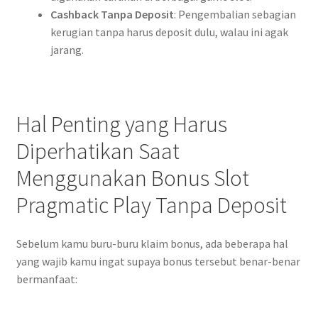
Cashback Tanpa Deposit
: Pengembalian sebagian
kerugian tanpa harus deposit dulu, walau ini agak
jarang.
Hal Penting yang Harus
Diperhatikan Saat
Menggunakan Bonus Slot
Pragmatic Play Tanpa Deposit
Sebelum kamu buru-buru klaim bonus, ada beberapa hal
yang wajib kamu ingat supaya bonus tersebut benar-benar
bermanfaat: