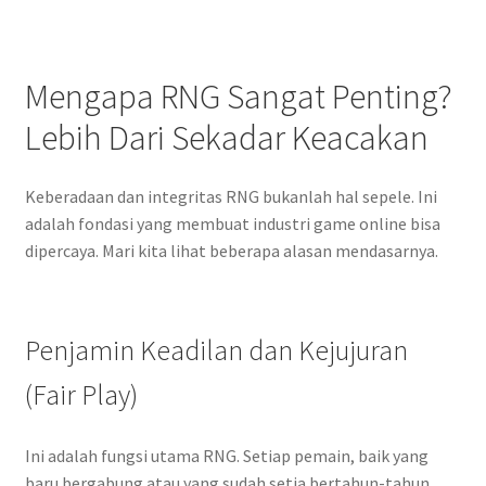
Mengapa RNG Sangat Penting?
Lebih Dari Sekadar Keacakan
Keberadaan dan integritas RNG bukanlah hal sepele. Ini
adalah fondasi yang membuat industri game online bisa
dipercaya. Mari kita lihat beberapa alasan mendasarnya.
Penjamin Keadilan dan Kejujuran
(Fair Play)
Ini adalah fungsi utama RNG. Setiap pemain, baik yang
baru bergabung atau yang sudah setia bertahun-tahun,