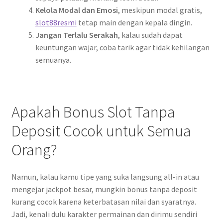
Kelola Modal dan Emosi
, meskipun modal gratis,
slot88resmi
tetap main dengan kepala dingin.
Jangan Terlalu Serakah
, kalau sudah dapat
keuntungan wajar, coba tarik agar tidak kehilangan
semuanya.
Apakah Bonus Slot Tanpa
Deposit Cocok untuk Semua
Orang?
Namun, kalau kamu tipe yang suka langsung all-in atau
mengejar jackpot besar, mungkin bonus tanpa deposit
kurang cocok karena keterbatasan nilai dan syaratnya.
Jadi, kenali dulu karakter permainan dan dirimu sendiri