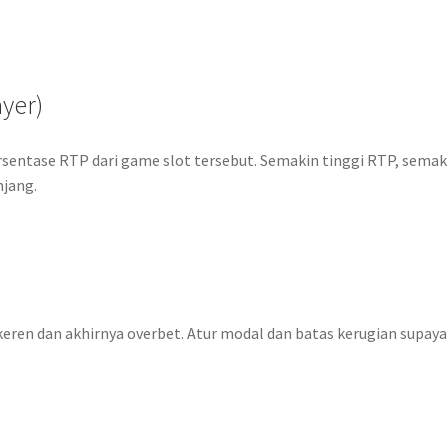
ayer)
ersentase RTP dari game slot tersebut. Semakin tinggi RTP, semak
njang.
eren dan akhirnya overbet. Atur modal dan batas kerugian supaya