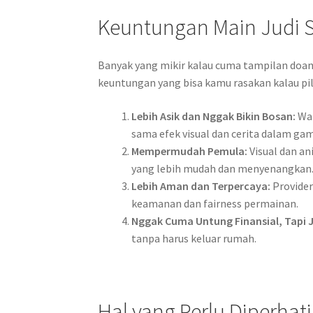
Keuntungan Main Judi S
Banyak yang mikir kalau cuma tampilan doan
keuntungan yang bisa kamu rasakan kalau pili
Lebih Asik dan Nggak Bikin Bosan:
Wak
sama efek visual dan cerita dalam gam
Mempermudah Pemula:
Visual dan a
yang lebih mudah dan menyenangkan
Lebih Aman dan Terpercaya:
Provider
keamanan dan fairness permainan.
Nggak Cuma Untung Finansial, Tapi J
tanpa harus keluar rumah.
Hal yang Perlu Diperhati