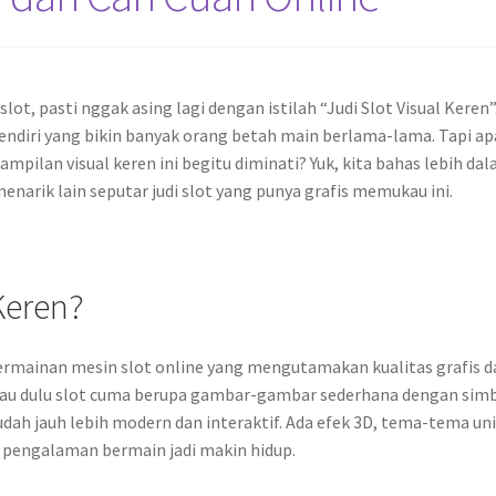
lot, pasti nggak asing lagi dengan istilah “Judi Slot Visual Keren”
endiri yang bikin banyak orang betah main berlama-lama. Tapi ap
pilan visual keren ini begitu diminati? Yuk, kita bahas lebih da
narik lain seputar judi slot yang punya grafis memukau ini.
 Keren?
 permainan mesin slot online yang mengutamakan kualitas grafis d
au dulu slot cuma berupa gambar-gambar sederhana dengan sim
dah jauh lebih modern dan interaktif. Ada efek 3D, tema-tema uni
in pengalaman bermain jadi makin hidup.