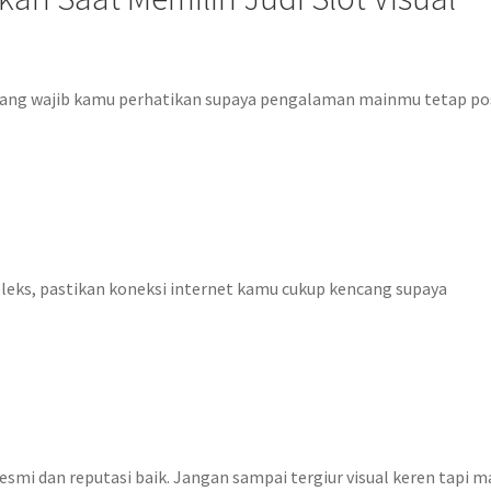
yang wajib kamu perhatikan supaya pengalaman mainmu tetap pos
leks, pastikan koneksi internet kamu cukup kencang supaya
resmi dan reputasi baik. Jangan sampai tergiur visual keren tapi m