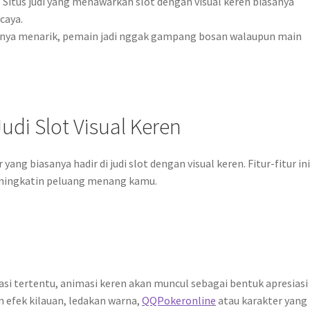
:
Situs judi yang menawarkan slot dengan visual keren biasanya
caya.
lnya menarik, pemain jadi nggak gampang bosan walaupun main
Judi Slot Visual Keren
yang biasanya hadir di judi slot dengan visual keren. Fitur-fitur in
 ningkatin peluang menang kamu.
si tertentu, animasi keren akan muncul sebagai bentuk apresiasi
n efek kilauan, ledakan warna,
QQPokeronline
atau karakter yang