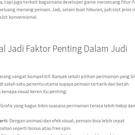
ka, tapi juga terkait bagaimana developer game merancang fitur-f
luang menang pemain. Jadi, selain buat hiburan, judi slot jenis i
slot konvensional.
l Jadi Faktor Penting Dalam Judi
arang sangat kompetitif. Banyak sekali pilihan permainan yang bi
adi salah satu penentu utama supaya pemain tertarik dan betah
kenapa visual keren itu penting:
Grafis yang bagus bikin suasana permainan terasa lebih hidup da
rti:
Dengan animasi dan efek visual, pemain bisa lebih cepat
an seperti bonus atau free spin.