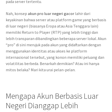
pada server tertentu.
Nah, konsep
akun pro luar negeri gacor
lahir dari
keyakinan bahwa server atau platform game yang berbasis
di luar negeri (biasanya Eropa atau Asia Tenggara lain)
memiliki Return to Player (RTP) yang lebih tinggi dan
lebih transparan dibandingkan beberapa server lokal. Akun
“pro” di sini merujuk pada akun yang didaftarkan dengan
menggunakan identitas atau akses ke platform
internasional tersebut, yang konon memiliki peluang dan
volatilitas berbeda. Benarkah demikian? Atau ini hanya
mitos belaka? Mari kita urai pelan-pelan.
Mengapa Akun Berbasis Luar
Negeri Dianggap Lebih