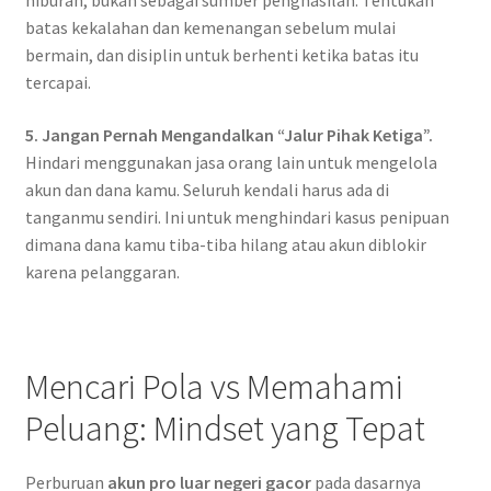
hiburan, bukan sebagai sumber penghasilan. Tentukan
batas kekalahan dan kemenangan sebelum mulai
bermain, dan disiplin untuk berhenti ketika batas itu
tercapai.
5. Jangan Pernah Mengandalkan “Jalur Pihak Ketiga”.
Hindari menggunakan jasa orang lain untuk mengelola
akun dan dana kamu. Seluruh kendali harus ada di
tanganmu sendiri. Ini untuk menghindari kasus penipuan
dimana dana kamu tiba-tiba hilang atau akun diblokir
karena pelanggaran.
Mencari Pola vs Memahami
Peluang: Mindset yang Tepat
Perburuan
akun pro luar negeri gacor
pada dasarnya