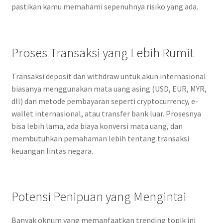
pastikan kamu memahami sepenuhnya risiko yang ada.
Proses Transaksi yang Lebih Rumit
Transaksi deposit dan withdraw untuk akun internasional
biasanya menggunakan mata uang asing (USD, EUR, MYR,
dll) dan metode pembayaran seperti cryptocurrency, e-
wallet internasional, atau transfer bank luar. Prosesnya
bisa lebih lama, ada biaya konversi mata uang, dan
membutuhkan pemahaman lebih tentang transaksi
keuangan lintas negara.
Potensi Penipuan yang Mengintai
Banyak oknum yang memanfaatkan trending topik ini