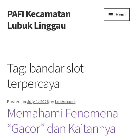
PAFI Kecamatan
Skip
Skip
Menu
to
to
Lubuk Linggau
navigation
content
Home
Hubungi Kami
Tag:
bandar slot
Privacy Policy
terpercaya
Tentang Kami
Posted on
July 1, 2026
by
LeaAdcock
Memahami Fenomena
“Gacor” dan Kaitannya