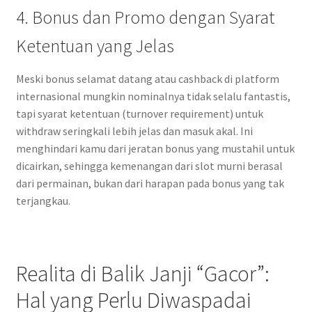
4. Bonus dan Promo dengan Syarat
Ketentuan yang Jelas
Meski bonus selamat datang atau cashback di platform
internasional mungkin nominalnya tidak selalu fantastis,
tapi syarat ketentuan (turnover requirement) untuk
withdraw seringkali lebih jelas dan masuk akal. Ini
menghindari kamu dari jeratan bonus yang mustahil untuk
dicairkan, sehingga kemenangan dari slot murni berasal
dari permainan, bukan dari harapan pada bonus yang tak
terjangkau.
Realita di Balik Janji “Gacor”:
Hal yang Perlu Diwaspadai