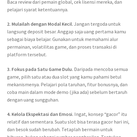
Baca review dari pemain global, cek lisensi mereka, dan
pelajari syarat ketentuannya.
2. Mulailah dengan Modal Kecil.
Jangan tergoda untuk
langsung deposit besar. Anggap saja uang pertama kamu
sebagai biaya belajar. Gunakan untuk memahami alur
permainan, volatilitas game, dan proses transaksi di
platform tersebut.
3. Fokus pada Satu Game Dulu.
Daripada mencoba semua
game, pilih satu atau dua slot yang kamu pahami betul
mekanismenya. Pelajari pola taruhan, fitur bonusnya, dan
coba main dalam mode demo (jika ada) sebelum bertaruh
dengan uang sungguhan.
4. Kelola Ekspektasi dan Emosi.
Ingat, konsep “gacor” itu
relatif dan sementara. Suatu slot bisa terasa gacor hari ini,
dan besok sudah berubah. Tetaplah bermain untuk