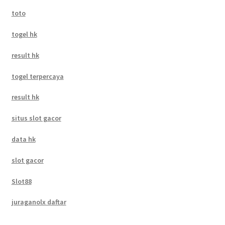
toto
togel hk
result hk
togel terpercaya
result hk
situs slot gacor
data hk
slot gacor
Slot88
juraganolx daftar