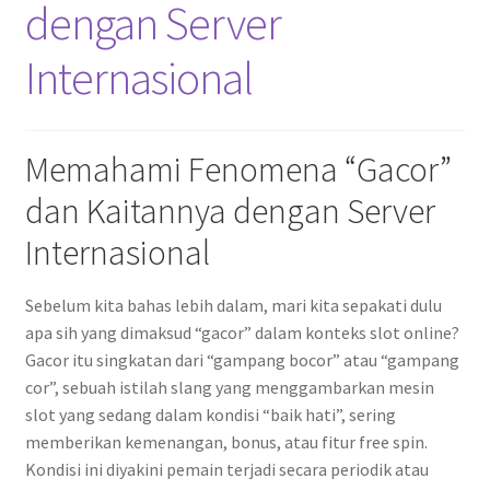
dengan Server
Internasional
Memahami Fenomena “Gacor”
dan Kaitannya dengan Server
Internasional
Sebelum kita bahas lebih dalam, mari kita sepakati dulu
apa sih yang dimaksud “gacor” dalam konteks slot online?
Gacor itu singkatan dari “gampang bocor” atau “gampang
cor”, sebuah istilah slang yang menggambarkan mesin
slot yang sedang dalam kondisi “baik hati”, sering
memberikan kemenangan, bonus, atau fitur free spin.
Kondisi ini diyakini pemain terjadi secara periodik atau