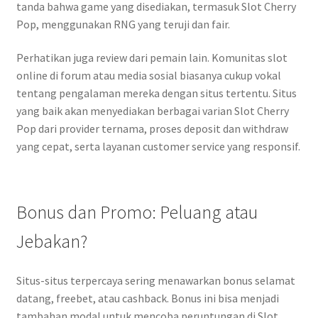
tanda bahwa game yang disediakan, termasuk Slot Cherry
Pop, menggunakan RNG yang teruji dan fair.
Perhatikan juga review dari pemain lain. Komunitas slot
online di forum atau media sosial biasanya cukup vokal
tentang pengalaman mereka dengan situs tertentu. Situs
yang baik akan menyediakan berbagai varian Slot Cherry
Pop dari provider ternama, proses deposit dan withdraw
yang cepat, serta layanan customer service yang responsif.
Bonus dan Promo: Peluang atau
Jebakan?
Situs-situs terpercaya sering menawarkan bonus selamat
datang, freebet, atau cashback. Bonus ini bisa menjadi
tambahan modal untuk mencoba peruntungan di Slot