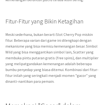
Fitur-Fitur yang Bikin Ketagihan
Meski sederhana, bukan berarti Slot Cherry Pop miskin
fitur. Beberapa varian dari game ini dilengkapi dengan
mekanisme yang bisa memicu kemenangan besar. Simbol
Wild yang bisa menggantikan simbol lain, Scatter yang
membuka pintu putaran gratis (free spins), dan multiplier
yang melipatgandakan kemenangan adalah beberapa
bumbu penyedap yang biasa ditemui. Kombinasi dari fitur-
fitur inilah yang seringkali menjadi momen "gacor" yang
dinanti-nantikan para pemain.