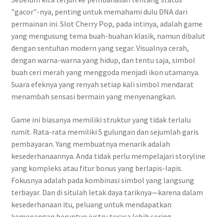
"gacor"-nya, penting untuk memahami dulu DNA dari
permainan ini. Slot Cherry Pop, pada intinya, adalah game
yang mengusung tema buah-buahan klasik, namun dibalut
dengan sentuhan modern yang segar. Visualnya cerah,
dengan warna-warna yang hidup, dan tentu saja, simbol
buah ceri merah yang menggoda menjadi ikon utamanya.
Suara efeknya yang renyah setiap kali simbol mendarat
menambah sensasi bermain yang menyenangkan.
Game ini biasanya memiliki struktur yang tidak terlalu
rumit. Rata-rata memiliki 5 gulungan dan sejumlah garis
pembayaran. Yang membuatnya menarik adalah
kesederhanaannya. Anda tidak perlu mempelajari storyline
yang kompleks atau fitur bonus yang berlapis-lapis.
Fokusnya adalah pada kombinasi simbol yang langsung
terbayar. Dan di situlah letak daya tariknya—karena dalam
kesederhanaan itu, peluang untuk mendapatkan
kemenangan beruntun justru terasa lebih sering.