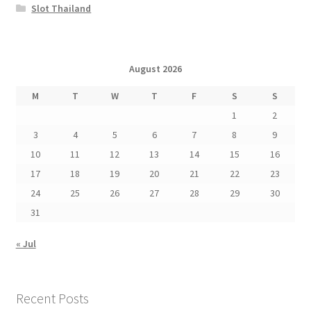
Slot Thailand
August 2026
M
T
W
T
F
S
S
1
2
3
4
5
6
7
8
9
10
11
12
13
14
15
16
17
18
19
20
21
22
23
24
25
26
27
28
29
30
31
« Jul
Recent Posts