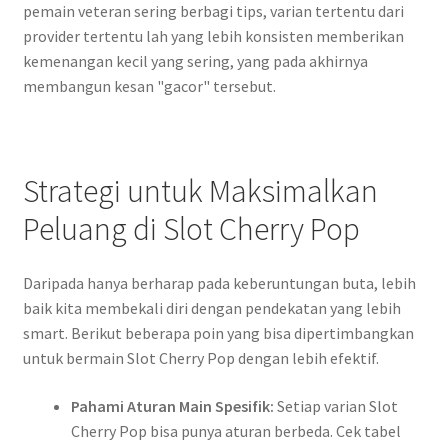
pemain veteran sering berbagi tips, varian tertentu dari
provider tertentu lah yang lebih konsisten memberikan
kemenangan kecil yang sering, yang pada akhirnya
membangun kesan "gacor" tersebut.
Strategi untuk Maksimalkan
Peluang di Slot Cherry Pop
Daripada hanya berharap pada keberuntungan buta, lebih
baik kita membekali diri dengan pendekatan yang lebih
smart. Berikut beberapa poin yang bisa dipertimbangkan
untuk bermain Slot Cherry Pop dengan lebih efektif.
Pahami Aturan Main Spesifik:
Setiap varian Slot
Cherry Pop bisa punya aturan berbeda. Cek tabel