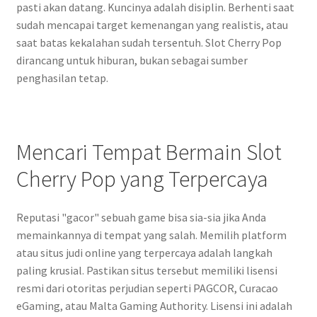
pasti akan datang. Kuncinya adalah disiplin. Berhenti saat
sudah mencapai target kemenangan yang realistis, atau
saat batas kekalahan sudah tersentuh. Slot Cherry Pop
dirancang untuk hiburan, bukan sebagai sumber
penghasilan tetap.
Mencari Tempat Bermain Slot
Cherry Pop yang Terpercaya
Reputasi "gacor" sebuah game bisa sia-sia jika Anda
memainkannya di tempat yang salah. Memilih platform
atau situs judi online yang terpercaya adalah langkah
paling krusial. Pastikan situs tersebut memiliki lisensi
resmi dari otoritas perjudian seperti PAGCOR, Curacao
eGaming, atau Malta Gaming Authority. Lisensi ini adalah