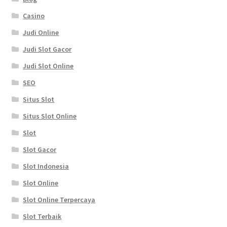
Casino
Judi Online
Judi Slot Gacor
Judi Slot Online
SEO
Situs Slot
Situs Slot Online
Slot
Slot Gacor
Slot Indonesia
Slot Online
Slot Online Terpercaya
Slot Terbaik