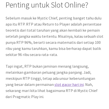
Penting untuk Slot Online?
Sebelum masuk ke Mystic Chief, penting banget tahu dulu
apa itu RTP. RTP atau Return to Player adalah persentase
teoretis dari total taruhan yang akan kembali ke pemain
setelah jangka waktu tertentu. Misalnya, kalau sebuah slot
punya RTP 96%, berarti secara matematis dari setiap 100
ribu yang kamu taruhkan, kamu bisa berharap dapat balik
sekitar 96 ribu secara rata-rata.
Tapi ingat, RTP bukan jaminan menang langsung,
melainkan gambaran peluang jangka panjang. Jadi,
meskipun RTP tinggi, tetap ada unsur keberuntungan
yang besar dalam permainan
slot gacor hari ini
. Nah,
sekarang mari kita lihat bagaimana RTP di Mystic Chief
dari Pragmatic Play ini.