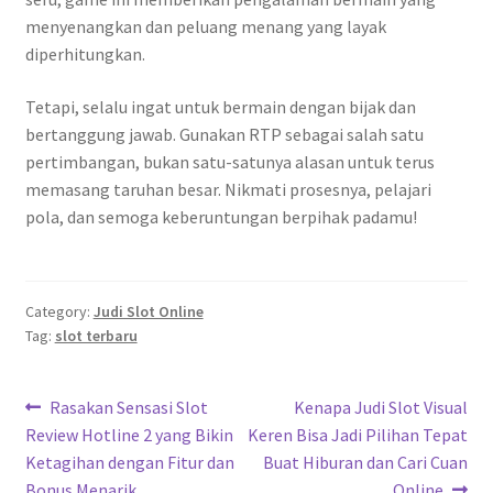
menyenangkan dan peluang menang yang layak
diperhitungkan.
Tetapi, selalu ingat untuk bermain dengan bijak dan
bertanggung jawab. Gunakan RTP sebagai salah satu
pertimbangan, bukan satu-satunya alasan untuk terus
memasang taruhan besar. Nikmati prosesnya, pelajari
pola, dan semoga keberuntungan berpihak padamu!
Category:
Judi Slot Online
Tag:
slot terbaru
Post
Previous
Next
Rasakan Sensasi Slot
Kenapa Judi Slot Visual
post:
post:
Review Hotline 2 yang Bikin
Keren Bisa Jadi Pilihan Tepat
navigation
Ketagihan dengan Fitur dan
Buat Hiburan dan Cari Cuan
Bonus Menarik
Online