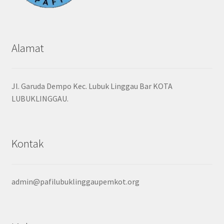
Alamat
Jl. Garuda Dempo Kec. Lubuk Linggau Bar KOTA
LUBUKLINGGAU.
Kontak
admin@pafilubuklinggaupemkot.org