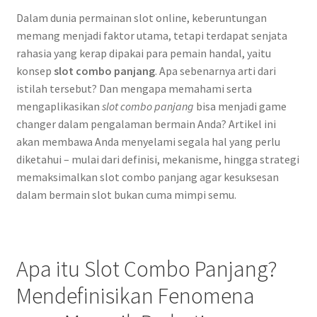
Dalam dunia permainan slot online, keberuntungan
memang menjadi faktor utama, tetapi terdapat senjata
rahasia yang kerap dipakai para pemain handal, yaitu
konsep
slot combo panjang
. Apa sebenarnya arti dari
istilah tersebut? Dan mengapa memahami serta
mengaplikasikan
slot combo panjang
bisa menjadi game
changer dalam pengalaman bermain Anda? Artikel ini
akan membawa Anda menyelami segala hal yang perlu
diketahui – mulai dari definisi, mekanisme, hingga strategi
memaksimalkan slot combo panjang agar kesuksesan
dalam bermain slot bukan cuma mimpi semu.
Apa itu Slot Combo Panjang?
Mendefinisikan Fenomena