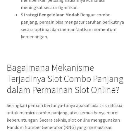
memberikan peluang hadiahnya kumulatif
meningkat secara signifikan.
Strategi Pengelolaan Modal:
Dengan combo
panjang, pemain bisa mengatur taruhan berikutnya
secara optimal dan memanfaatkan momentum
kemenangan.
Bagaimana Mekanisme
Terjadinya Slot Combo Panjang
dalam Permainan Slot Online?
Seringkali pemain bertanya-tanya apakah ada trik rahasia
untuk memicu combo panjang, atau semua hanya murni
keberuntungan. Secara teknis, slot online menggunakan
Random Number Generator (RNG) yang memastikan