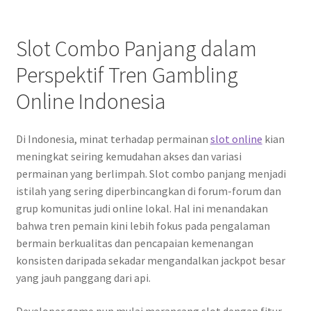
Slot Combo Panjang dalam
Perspektif Tren Gambling
Online Indonesia
Di Indonesia, minat terhadap permainan
slot online
kian
meningkat seiring kemudahan akses dan variasi
permainan yang berlimpah. Slot combo panjang menjadi
istilah yang sering diperbincangkan di forum-forum dan
grup komunitas judi online lokal. Hal ini menandakan
bahwa tren pemain kini lebih fokus pada pengalaman
bermain berkualitas dan pencapaian kemenangan
konsisten daripada sekadar mengandalkan jackpot besar
yang jauh panggang dari api.
Developer game pun mulai merancang slot dengan fitur