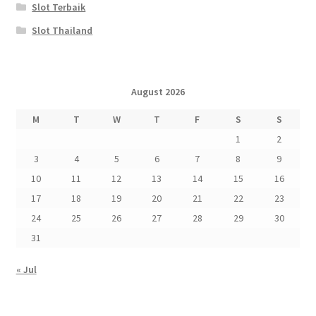
Slot Terbaik
Slot Thailand
August 2026
M
T
W
T
F
S
S
1
2
3
4
5
6
7
8
9
10
11
12
13
14
15
16
17
18
19
20
21
22
23
24
25
26
27
28
29
30
31
« Jul