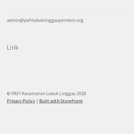
admin@pafilubuklinggaupemkot.org
Link
© PAFI Kecamatan Lubuk Linggau 2026
Privacy Policy
Built with Storefront
.