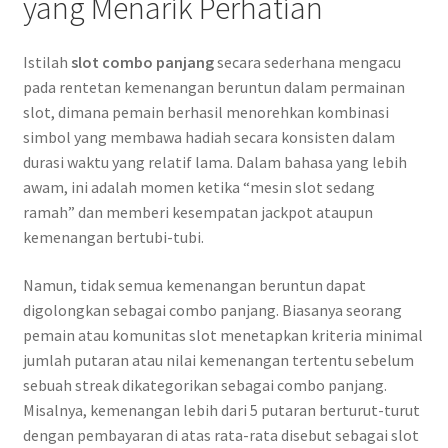
yang Menarik Perhatian
Istilah
slot combo panjang
secara sederhana mengacu
pada rentetan kemenangan beruntun dalam permainan
slot, dimana pemain berhasil menorehkan kombinasi
simbol yang membawa hadiah secara konsisten dalam
durasi waktu yang relatif lama. Dalam bahasa yang lebih
awam, ini adalah momen ketika “mesin slot sedang
ramah” dan memberi kesempatan jackpot ataupun
kemenangan bertubi-tubi.
Namun, tidak semua kemenangan beruntun dapat
digolongkan sebagai combo panjang. Biasanya seorang
pemain atau komunitas slot menetapkan kriteria minimal
jumlah putaran atau nilai kemenangan tertentu sebelum
sebuah streak dikategorikan sebagai combo panjang.
Misalnya, kemenangan lebih dari 5 putaran berturut-turut
dengan pembayaran di atas rata-rata disebut sebagai slot