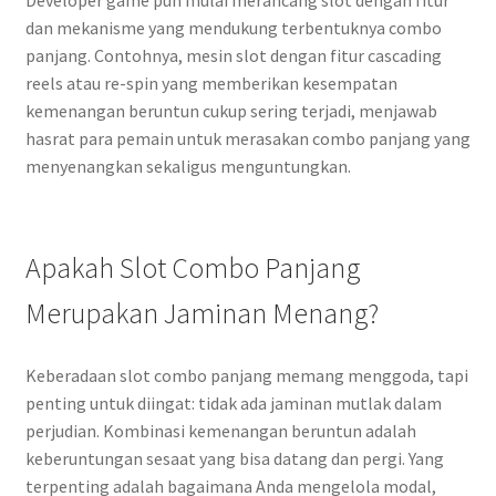
dan mekanisme yang mendukung terbentuknya combo
panjang. Contohnya, mesin slot dengan fitur cascading
reels atau re-spin yang memberikan kesempatan
kemenangan beruntun cukup sering terjadi, menjawab
hasrat para pemain untuk merasakan combo panjang yang
menyenangkan sekaligus menguntungkan.
Apakah Slot Combo Panjang
Merupakan Jaminan Menang?
Keberadaan slot combo panjang memang menggoda, tapi
penting untuk diingat: tidak ada jaminan mutlak dalam
perjudian. Kombinasi kemenangan beruntun adalah
keberuntungan sesaat yang bisa datang dan pergi. Yang
terpenting adalah bagaimana Anda mengelola modal,