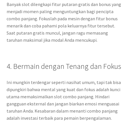
Banyak slot dilengkapi fitur putaran gratis dan bonus yang
menjadi momen paling menguntungkan bagi pencipta
combo panjang. Fokuslah pada mesin dengan fitur bonus
menarik dan coba pahami pola keluarnya fitur tersebut.
Saat putaran gratis muncul, jangan ragu memasang
taruhan maksimal jika modal Anda mencukupi.
4. Bermain dengan Tenang dan Fokus
Ini mungkin terdengar seperti nasihat umum, tapi tak bisa
dipungkiri bahwa mental yang kuat dan fokus adalah kunci
utama memaksimalkan slot combo panjang. Hindari
gangguan eksternal dan jangan biarkan emosi menguasai
taruhan Anda. Kesabaran dalam menanti combo panjang
adalah investasi terbaik para pemain berpengalaman.