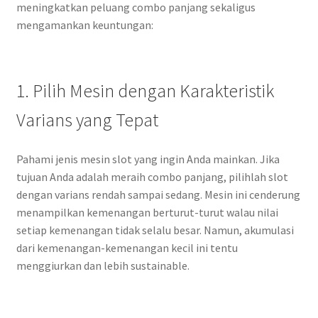
meningkatkan peluang combo panjang sekaligus
mengamankan keuntungan:
1. Pilih Mesin dengan Karakteristik
Varians yang Tepat
Pahami jenis mesin slot yang ingin Anda mainkan. Jika
tujuan Anda adalah meraih combo panjang, pilihlah slot
dengan varians rendah sampai sedang. Mesin ini cenderung
menampilkan kemenangan berturut-turut walau nilai
setiap kemenangan tidak selalu besar. Namun, akumulasi
dari kemenangan-kemenangan kecil ini tentu
menggiurkan dan lebih sustainable.