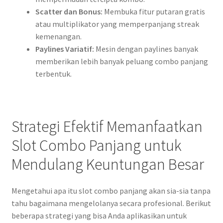
Scatter dan Bonus:
Membuka fitur putaran gratis
atau multiplikator yang memperpanjang streak
kemenangan.
Paylines Variatif:
Mesin dengan paylines banyak
memberikan lebih banyak peluang combo panjang
terbentuk.
Strategi Efektif Memanfaatkan
Slot Combo Panjang untuk
Mendulang Keuntungan Besar
Mengetahui apa itu slot combo panjang akan sia-sia tanpa
tahu bagaimana mengelolanya secara profesional. Berikut
beberapa strategi yang bisa Anda aplikasikan untuk