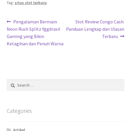
Tag:
situs slot terbaru
Post
Previous
Next
Pengalaman Bermain
Slot Review Congo Cash:
post:
post:
Neon Rush Splitz Yggdrasil
Panduan Lengkap dan Ulasan
navigation
Gaming yang Bikin
Terbaru
Ketagihan dan Penuh Warna
Search
for:
Categories
Artikel