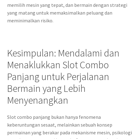
memilih mesin yang tepat, dan bermain dengan strategi
yang matang untuk memaksimalkan peluang dan
meminimalkan risiko.
Kesimpulan: Mendalami dan
Menaklukkan Slot Combo
Panjang untuk Perjalanan
Bermain yang Lebih
Menyenangkan
Slot combo panjang bukan hanya fenomena
keberuntungan sesaat, melainkan sebuah konsep
permainan yang berakar pada mekanisme mesin, psikologi