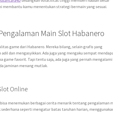
Nusantara4D
sedangkan volatilitas tinggi memberi hadiah besar
ini membantu kamu menentukan strategi bermain yang sesuai.
 Pengalaman Main Slot Habanero
tas game dari Habanero. Mereka bilang, selain grafis yang
p adil dan mengasyikkan. Ada juga yang mengaku sempat mendap
a game favorit. Tapi tentu saja, ada juga yang pernah mengalami
k ada jaminan menang mutlak.
Slot Online
u bisa menemukan berbagai cerita menarik tentang pengalaman 
k sederhana seperti mengatur batas taruhan harian, menggunaka