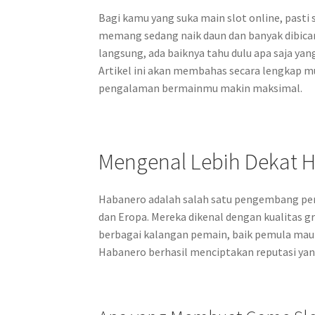
Bagi kamu yang suka main slot online, pasti
memang sedang naik daun dan banyak dibicara
langsung, ada baiknya tahu dulu apa saja y
Artikel ini akan membahas secara lengkap mul
pengalaman bermainmu makin maksimal.
Mengenal Lebih Dekat H
Habanero adalah salah satu pengembang pera
dan Eropa. Mereka dikenal dengan kualitas 
berbagai kalangan pemain, baik pemula maup
Habanero berhasil menciptakan reputasi yang 