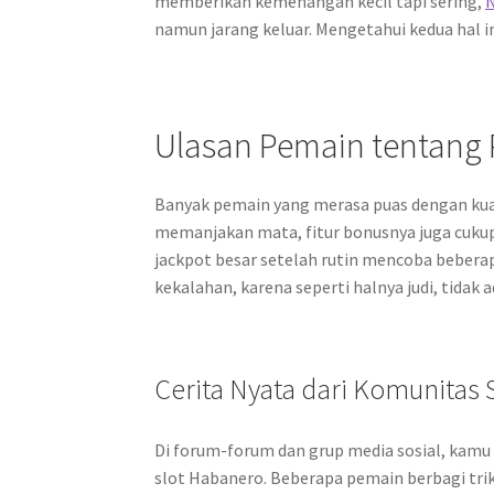
memberikan kemenangan kecil tapi sering,
namun jarang keluar. Mengetahui kedua hal 
Ulasan Pemain tentang
Banyak pemain yang merasa puas dengan kuali
memanjakan mata, fitur bonusnya juga cuku
jackpot besar setelah rutin mencoba beberap
kekalahan, karena seperti halnya judi, tida
Cerita Nyata dari Komunitas 
Di forum-forum dan grup media sosial, kam
slot Habanero. Beberapa pemain berbagi tri