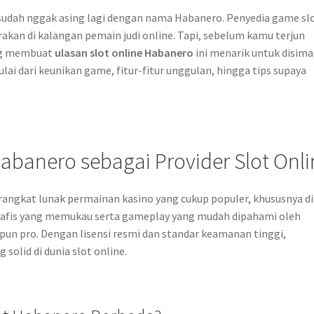
 sudah nggak asing lagi dengan nama Habanero. Penyedia game slo
kan di kalangan pemain judi online. Tapi, sebelum kamu terjun
ang membuat
ulasan slot online Habanero
ini menarik untuk disima
ai dari keunikan game, fitur-fitur unggulan, hingga tips supaya
abanero sebagai Provider Slot Onli
ngkat lunak permainan kasino yang cukup populer, khususnya di
grafis yang memukau serta gameplay yang mudah dipahami oleh
un pro. Dengan lisensi resmi dan standar keamanan tinggi,
solid di dunia slot online.