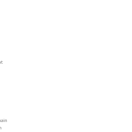
at
main
n