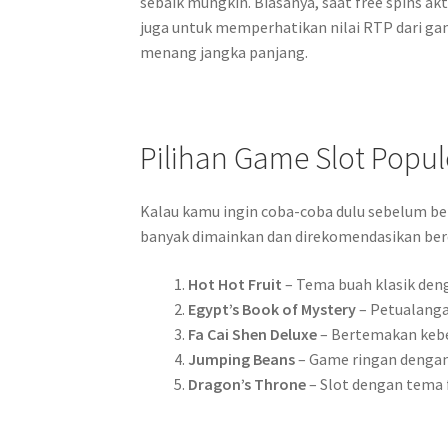
sebaik mungkin. Biasanya, saat free spins a
juga untuk memperhatikan nilai RTP dari ga
menang jangka panjang.
Pilihan Game Slot Popul
Kalau kamu ingin coba-coba dulu sebelum be
banyak dimainkan dan direkomendasikan ber
Hot Hot Fruit
– Tema buah klasik den
Egypt’s Book of Mystery
– Petualanga
Fa Cai Shen Deluxe
– Bertemakan kebe
Jumping Beans
– Game ringan dengan
Dragon’s Throne
– Slot dengan tema f