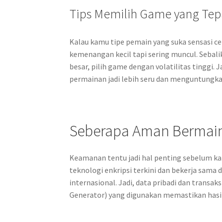
Tips Memilih Game yang Tepa
Kalau kamu tipe pemain yang suka sensasi ce
kemenangan kecil tapi sering muncul. Sebali
besar, pilih game dengan volatilitas tinggi. 
permainan jadi lebih seru dan menguntungka
Seberapa Aman Bermain
Keamanan tentu jadi hal penting sebelum 
teknologi enkripsi terkini dan bekerja sama
internasional. Jadi, data pribadi dan trans
Generator) yang digunakan memastikan hasil 