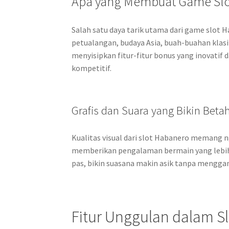
Apa yang Membuat Game Slo
Salah satu daya tarik utama dari game slot 
petualangan, budaya Asia, buah-buahan klasik
menyisipkan fitur-fitur bonus yang inovatif
kompetitif.
Grafis dan Suara yang Bikin Beta
Kualitas visual dari slot Habanero memang n
memberikan pengalaman bermain yang lebih 
pas, bikin suasana makin asik tanpa mengga
Fitur Unggulan dalam S