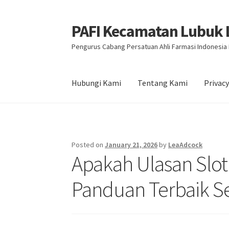
PAFI Kecamatan Lubuk 
Skip
Skip
to
to
Pengurus Cabang Persatuan Ahli Farmasi Indonesia
navigation
content
Hubungi Kami
Tentang Kami
Privacy
Home
Hubungi Kami
Privacy Policy
Tentang K
Posted on
January 21, 2026
by
LeaAdcock
Apakah Ulasan Slot
Panduan Terbaik S