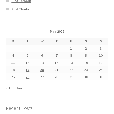
Slot Terbaik
Slot Thailand
May 2026
M
T
W
T
F
S
S
1
2
3
4
5
6
7
8
9
10
11
12
13
14
15
16
17
18
19
20
21
22
23
24
25
26
27
28
29
30
31
« Apr
Jun »
Recent Posts