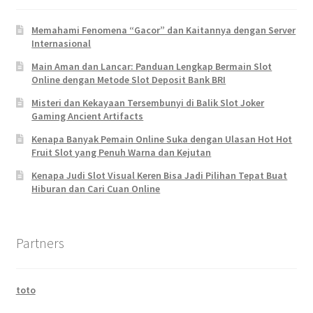
Memahami Fenomena “Gacor” dan Kaitannya dengan Server
Internasional
Main Aman dan Lancar: Panduan Lengkap Bermain Slot
Online dengan Metode Slot Deposit Bank BRI
Misteri dan Kekayaan Tersembunyi di Balik Slot Joker
Gaming Ancient Artifacts
Kenapa Banyak Pemain Online Suka dengan Ulasan Hot Hot
Fruit Slot yang Penuh Warna dan Kejutan
Kenapa Judi Slot Visual Keren Bisa Jadi Pilihan Tepat Buat
Hiburan dan Cari Cuan Online
Partners
toto