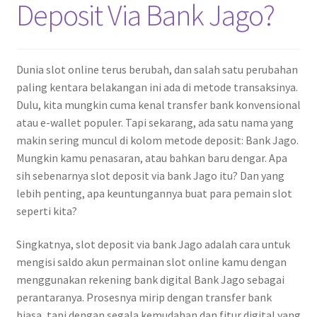
Deposit Via Bank Jago?
Dunia slot online terus berubah, dan salah satu perubahan
paling kentara belakangan ini ada di metode transaksinya.
Dulu, kita mungkin cuma kenal transfer bank konvensional
atau e-wallet populer. Tapi sekarang, ada satu nama yang
makin sering muncul di kolom metode deposit: Bank Jago.
Mungkin kamu penasaran, atau bahkan baru dengar. Apa
sih sebenarnya slot deposit via bank Jago itu? Dan yang
lebih penting, apa keuntungannya buat para pemain slot
seperti kita?
Singkatnya, slot deposit via bank Jago adalah cara untuk
mengisi saldo akun permainan slot online kamu dengan
menggunakan rekening bank digital Bank Jago sebagai
perantaranya. Prosesnya mirip dengan transfer bank
biasa, tapi dengan segala kemudahan dan fitur digital yang