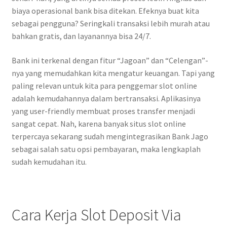
biaya operasional bank bisa ditekan. Efeknya buat kita
sebagai pengguna? Seringkali transaksi lebih murah atau
bahkan gratis, dan layanannya bisa 24/7.
Bank ini terkenal dengan fitur “Jagoan” dan “Celengan”-
nya yang memudahkan kita mengatur keuangan. Tapi yang
paling relevan untuk kita para penggemar slot online
adalah kemudahannya dalam bertransaksi. Aplikasinya
yang user-friendly membuat proses transfer menjadi
sangat cepat. Nah, karena banyak situs slot online
terpercaya sekarang sudah mengintegrasikan Bank Jago
sebagai salah satu opsi pembayaran, maka lengkaplah
sudah kemudahan itu.
Cara Kerja Slot Deposit Via