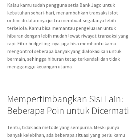
Kalau kamu sudah pengguna setia Bank Jago untuk
kebutuhan sehari-hari, menambahkan transaksi slot
online di dalamnya justru membuat segalanya lebih
terkelola. Kamu bisa memantau pengeluaran untuk
hiburan dengan lebih mudah lewat riwayat transaksi yang
rapi. Fitur budgeting-nya juga bisa membantu kamu
mengontrol seberapa banyak yang dialokasikan untuk
bermain, sehingga hiburan tetap terkendali dan tidak
mengganggu keuangan utama.
Mempertimbangkan Sisi Lain:
Beberapa Poin untuk Dicermati
Tentu, tidak ada metode yang sempurna. Meski punya
banyak kelebihan, ada beberapa situasi yang perlu kamu