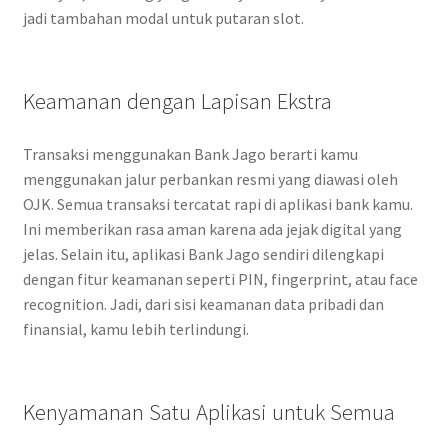
jadi tambahan modal untuk putaran slot.
Keamanan dengan Lapisan Ekstra
Transaksi menggunakan Bank Jago berarti kamu
menggunakan jalur perbankan resmi yang diawasi oleh
OJK. Semua transaksi tercatat rapi di aplikasi bank kamu.
Ini memberikan rasa aman karena ada jejak digital yang
jelas. Selain itu, aplikasi Bank Jago sendiri dilengkapi
dengan fitur keamanan seperti PIN, fingerprint, atau face
recognition. Jadi, dari sisi keamanan data pribadi dan
finansial, kamu lebih terlindungi.
Kenyamanan Satu Aplikasi untuk Semua