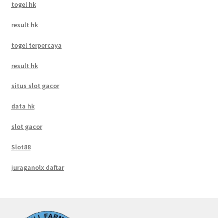
togel hk
result hk
togel terpercaya
result hk
situs slot gacor
data hk
slot gacor
Slot88
juraganolx daftar